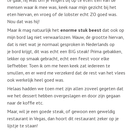
te gaar, hij was om je vingers bij op te eten. Een van de
mensen waar ik mee was, keek naar mijn gezicht bij het
eten hiervan, en vroeg of de lobster echt ZO goed was.
Nou dat was hij!
Maar ik mag natuurlijk het
enorme stuk beest
dat ook op
mijn bord lag niet verwaarlozen. Wauw, de grootte hiervan,
dat is niet wat je normaal gesproken in Nederlands op
je bord krijgt, dit was echt een BIG steak! Prima gebakken,
lekker op smaak gebracht, echt een feest voor elke
liefhebber. Toen ik om me heen keek zat iedereen te
smullen, en er werd me verzekerd dat de rest van het vlees
ook werkelijk heel goed was.
Helaas hadden we toen met zijn allen zoveel gegeten dat
we het dessert hebben overgeslagen en door zijn gegaan
naar de koffie etc.
Maar, wil je een goede steak, of gewoon een geweldig
restaurant in Vegas, dan hoort dit restaurant zeker op je
lijstje te staan!