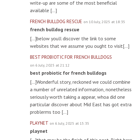
write-up are some of the most beneficial
available […]
FRENCH BULLDOG RESCUE
on 10 July, 2025 at 18:35
french bulldog rescue
[…]below youll discover the link to some
websites that we assume you ought to visit[…]
BEST PROBIOTIC FOR FRENCH BULLDOGS
on 6 July, 2025 at 21:12
best probiotic for french bulldogs
[…]Wonderful story, reckoned we could combine
a number of unrelated information, nonetheless
seriously worth taking a appear, whoa did one
particular discover about Mid East has got extra
problerms too […]
PLAYNET
on 6 July, 2025 at 15:35
playnet
[…]that may be the finish of this post. Right here