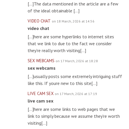
[…]The data mentioned in the article are a few
of the ideal obtainable […]
VIDEO CHAT
on 18 March, 2026 at 14:56
video chat
[…]here are some hyperlinks to internet sites
that we link to due to the fact we consider
they’re really worth visiting[…]
SEX WEBCAMS
on 17 March, 2026 at 18:28
sex webcams
[…]usually posts some extremely intriguing stuff
like this. If youre new to this site[…]
LIVE CAM SEX
on 17 March, 2026 at 17:19
live cam sex
[…]here are some links to web pages that we
link to simply because we assume they’re worth
visiting[…]