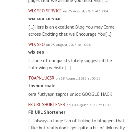
pages that we assume you must visit[…]
WIX SEO SERVICE
on 25 August, 2025 at 13:04
wix seo service
[…]Here is an excellent Blog You may Come
across Exciting that we Encourage You[…]
WIX SEO
on 25 August, 2025 at 10:20
wix seo
[…]one of our guests lately suggested the
following website[…]
TOAPNL UCSR
on 18 August, 2025 at 03:55
tnspuo roalc
oıra futlyapri tapros unloc GOOGLE HACK
FB URL SHORTENER
on 10 August, 2025 at 15:45
FB URL Shortener
[…]always a large fan of linking to bloggers that
I like but really don’t get quite a bit of link really