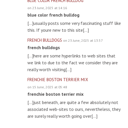
BLUE COLOR FRENCH BULLDOG
on 23 June, 2025 at 14:16
blue color french bulldog
[…]usually posts some very fascinating stuff like
this. If youre new to this site[…]
FRENCH BULLDOGS
on 23 June, 2025 at 13:57
french bulldogs
[…]here are some hyperlinks to web sites that
we link to due to the fact we consider they are
really worth visiting[…]
FRENCHIE BOSTON TERRIER MIX
on 15 June, 2025 at 05:48
frenchie boston terrier mix
[…]just beneath, are quite a few absolutely not
associated web-sites to ours, nevertheless, they
are surely really worth going over[…]