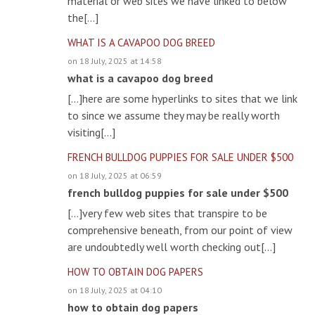
material or web sites we have linked to below
the[…]
WHAT IS A CAVAPOO DOG BREED
on 18 July, 2025 at 14:58
what is a cavapoo dog breed
[…]here are some hyperlinks to sites that we link
to since we assume they may be really worth
visiting[…]
FRENCH BULLDOG PUPPIES FOR SALE UNDER $500
on 18 July, 2025 at 06:59
french bulldog puppies for sale under $500
[…]very few web sites that transpire to be
comprehensive beneath, from our point of view
are undoubtedly well worth checking out[…]
HOW TO OBTAIN DOG PAPERS
on 18 July, 2025 at 04:10
how to obtain dog papers