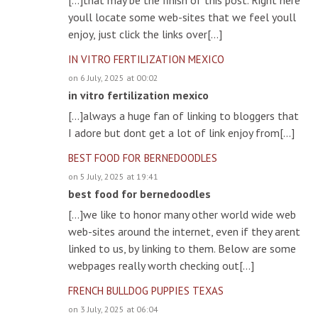
youll locate some web-sites that we feel youll
enjoy, just click the links over[…]
IN VITRO FERTILIZATION MEXICO
on 6 July, 2025 at 00:02
in vitro fertilization mexico
[…]always a huge fan of linking to bloggers that
I adore but dont get a lot of link enjoy from[…]
BEST FOOD FOR BERNEDOODLES
on 5 July, 2025 at 19:41
best food for bernedoodles
[…]we like to honor many other world wide web
web-sites around the internet, even if they arent
linked to us, by linking to them. Below are some
webpages really worth checking out[…]
FRENCH BULLDOG PUPPIES TEXAS
on 3 July, 2025 at 06:04