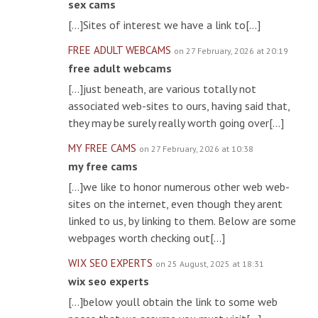
sex cams
[…]Sites of interest we have a link to[…]
FREE ADULT WEBCAMS
on 27 February, 2026 at 20:19
free adult webcams
[…]just beneath, are various totally not
associated web-sites to ours, having said that,
they may be surely really worth going over[…]
MY FREE CAMS
on 27 February, 2026 at 10:38
my free cams
[…]we like to honor numerous other web web-
sites on the internet, even though they arent
linked to us, by linking to them. Below are some
webpages worth checking out[…]
WIX SEO EXPERTS
on 25 August, 2025 at 18:31
wix seo experts
[…]below youll obtain the link to some web