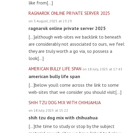
like from[…]
RAGNAROK ONLINE PRIVATE SERVER 2025
on 3 August, 2025 at 23:29
ragnarok online private server 2025
[…]although web-sites we backlink to beneath
are considerably not associated to ours, we feel
they are truly worth a go via, so possess a
look[…]
AMERICAN BULLY LIFE SPAN
on 18 July, 2025 at 17:43
american bully life span
[…]below youll come across the link to some
web-sites that we consider you should visit[…]
SHIH TZU DOG MIX WITH CHIHUAHUA
on 18 July, 2025 at 15:22
shih tzu dog mix with chihuahua
[…]the time to study or stop by the subject