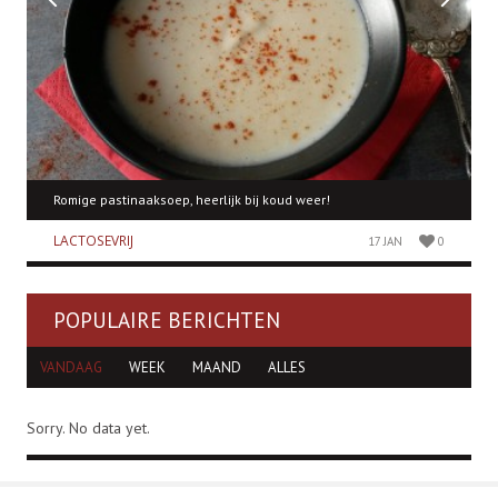
Romige pastinaaksoep, heerlijk bij koud weer!
LACTOSEVRIJ
17 JAN
0
POPULAIRE BERICHTEN
VANDAAG
WEEK
MAAND
ALLES
Sorry. No data yet.