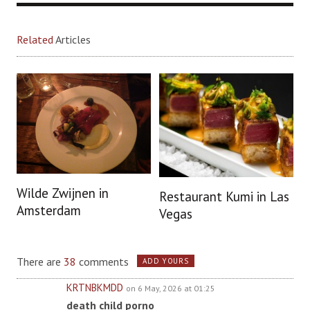
Related
Articles
Wilde Zwijnen in
Restaurant Kumi in Las
Amsterdam
Vegas
There are
38
comments
ADD YOURS
KRTNBKMDD
on 6 May, 2026 at 01:25
death child porno