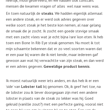
heerlijk, mooi geserveerd, en we hadden ook constant
mensen die kwamen vragen of alles wel naar wens was.
En toen natuurlijk de
steaks
. We hadden eigenlijk allemaal
een andere steak, en er werd ook advies gegeven over
welke soort steak je het beste kon nemen, al naar gelang
de smaak die je zocht. Ik zocht een goede stevige smaak
met een zacht vlees wat je echt bijna ‘rare’ kon eten. Ik heb
toen een Bone In Rib Eye steak genomen. Nu moet ik tot
mijn schaamte bekennen dat er zo veel soorten waren dat
er een paar bij waren die ik niet kende, maar iedereen gaf
gewoon aan wat hij verwachtte van zijn steak, en dan werd
er een advies gegeven.
Geweldige product kennis
.
Ik moest natuurlijk weer iets anders, en dus heb ik er een
‘side’ van
Lobster tail
bij genomen. Ok, ik geef het toe, na
de lobster zou ik liever doorgegaan zijn met een andere
lobster in plaats van de steak zo lekker was hij. Goed
gekruid (vanillie zout?) met een perfecte garing, vooral niet