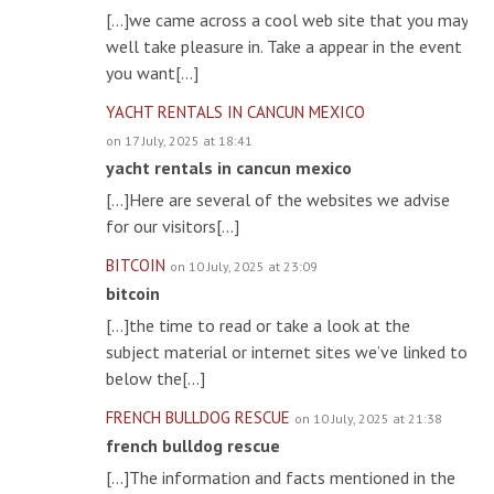
[…]we came across a cool web site that you may
well take pleasure in. Take a appear in the event
you want[…]
YACHT RENTALS IN CANCUN MEXICO
on 17 July, 2025 at 18:41
yacht rentals in cancun mexico
[…]Here are several of the websites we advise
for our visitors[…]
BITCOIN
on 10 July, 2025 at 23:09
bitcoin
[…]the time to read or take a look at the
subject material or internet sites we’ve linked to
below the[…]
FRENCH BULLDOG RESCUE
on 10 July, 2025 at 21:38
french bulldog rescue
[…]The information and facts mentioned in the