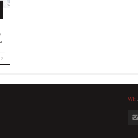
e
la
0
WE