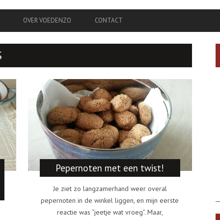
OVER VOEDENZO
CONTACT
S
Pepernoten met een twist!
Je ziet zo langzamerhand weer overal
pepernoten in de winkel liggen, en mijn eerste
reactie was “jeetje wat vroeg”. Maar,