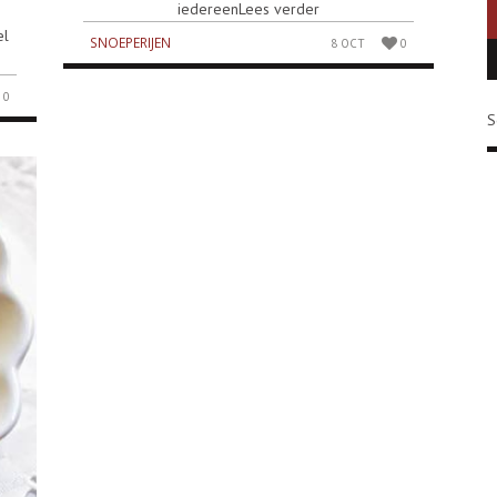
iedereenLees verder
el
SNOEPERIJEN
8 OCT
0
0
S