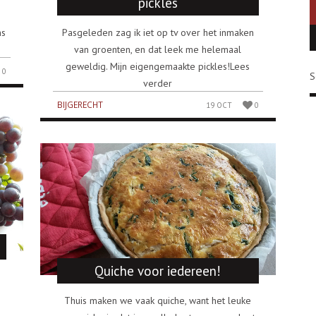
pickles
ns
Pasgeleden zag ik iet op tv over het inmaken
van groenten, en dat leek me helemaal
geweldig. Mijn eigengemaakte pickles!Lees
0
S
verder
BIJGERECHT
19 OCT
0
Quiche voor iedereen!
.
n
Thuis maken we vaak quiche, want het leuke