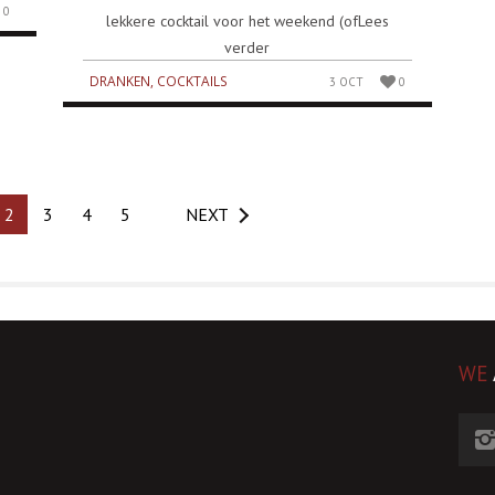
0
lekkere cocktail voor het weekend (ofLees
verder
DRANKEN, COCKTAILS
3 OCT
0
2
3
4
5
NEXT
WE