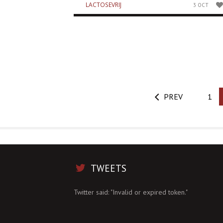
LACTOSEVRIJ
3 OCT
PREV
1
TWEETS
Twitter said: "Invalid or expired token."