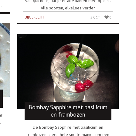
van quiche is, dat je er alle kanten mee opkunt.
1
Alle soorten, elkeLees verder
BIJGERECHT
5 OCT
0
Bombay Sapphire met basilicum
en frambozen
ar
k
De Bombay Sapphire met basilicum en
frambozen is een hele snelle manier om een