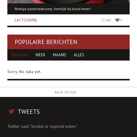
Romige pastinaaksoep, heerlijk bij koud weer!
LACTOSEVRIJ
17 JAN
0
POPULAIRE BERICHTEN
VANDAAG
WEEK
MAAND
ALLES
Sorry. No data yet.
BACK TO TOP
TWEETS
Twitter said: "Invalid or expired token."