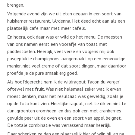
brengen.
Volgende avond zijn we uit eten gegaan in een soort van
huiskamer restaurant, l’Ardenna. Het deed echt aan als een
plaatselijk cafe maar met meer tafels.
En hoera, ook daar was er wild op het menu. De meesten
van ons namen eerst een voorafje van toast met
paddestoelen. Heerlijk, veel verse en volgens mij ook
pasgeplukte champignons, aangemaakt op een eenvoudige
manier, niet veel creme of dat soort dingen, maar daardoor
proefde je de pure smaak erg goed.
Als hoofdgerecht nam ik de wildragout ‘facon du verger’
oftewel met fruit. Was niet helemaal zeker wat ik ervan
moest denken, maar het resultaat was geweldig, zoals je
op de foto kunt zien. Heerlijke ragout, niet te dik en niet te
dun, groenten eromheen, en dus ook een met cranberries
gevulde peer uit de oven en een soort van appel beignet.
De totale combinatie was verrassend maar heerlijk.
Daar schenken ze dan een plaatselijk bier of wijn bij, en na