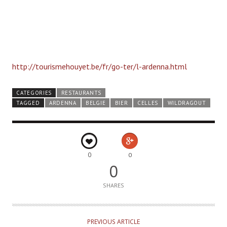
http://tourismehouyet.be/fr/go-ter/l-ardenna.html
CATEGORIES
RESTAURANTS
TAGGED
ARDENNA
BELGIE
BIER
CELLES
WILDRAGOUT
0
0
0
SHARES
PREVIOUS ARTICLE