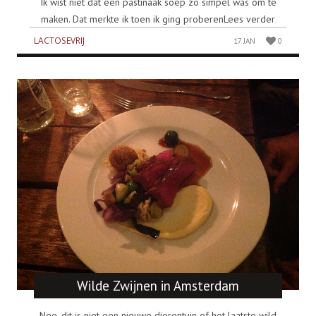
Ik wist niet dat een pastinaak soep zo simpel was om te
maken. Dat merkte ik toen ik ging proberenLees verder
LACTOSEVRIJ
17 JAN
0
Wilde Zwijnen in Amsterdam
Nee, dit is niet een nieuwe dierentuin of het laatste wild