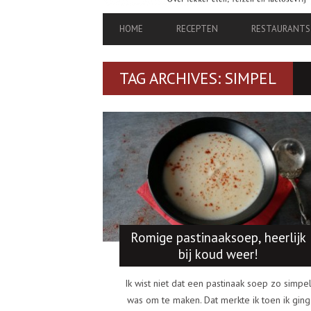
PRIMARY
HOME
RECEPTEN
RESTAURANTS
NAVIGATION
TAG ARCHIVES: SIMPEL
Romige pastinaaksoep, heerlijk
bij koud weer!
Ik wist niet dat een pastinaak soep zo simpe
was om te maken. Dat merkte ik toen ik ging