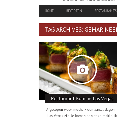
PRIMARY
HOME
RECEPTEN
RESTAURANTS
NAVIGATION
TAG ARCHIVES: GEMARINEE
Restaurant Kumi in Las Vegas
Afgelopen week mocht ik een aantal dagen i
Las Vegas zijn. Je komt hier niet zo makkelijk