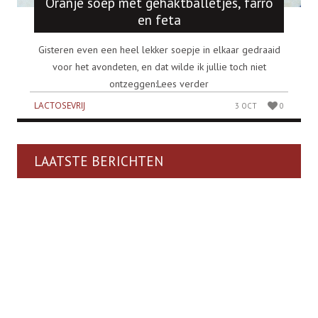
Oranje soep met gehaktballetjes, farro
en feta
Gisteren even een heel lekker soepje in elkaar gedraaid
voor het avondeten, en dat wilde ik jullie toch niet
ontzeggen:Lees verder
LACTOSEVRIJ
3 OCT
0
LAATSTE BERICHTEN