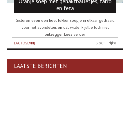
Oranje soep met gehaktballetjes, farro
en feta
Gisteren even een heel lekker soepje in elkaar gedraaid
voor het avondeten, en dat wilde ik jullie toch niet
ontzeggen:Lees verder
LACTOSEVRIJ
3 OCT
0
LAATSTE BERICHTEN