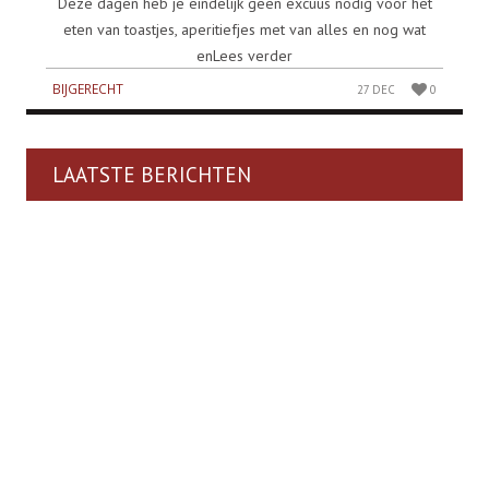
Deze dagen heb je eindelijk geen excuus nodig voor het
eten van toastjes, aperitiefjes met van alles en nog wat
enLees verder
BIJGERECHT
27 DEC
0
LAATSTE BERICHTEN